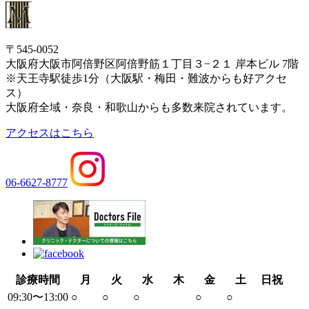
〒545-0052
大阪府大阪市阿倍野区阿倍野筋１丁目３−２１ 岸本ビル 7階
※天王寺駅徒歩1分（大阪駅・梅田・難波からも好アクセ
ス）
大阪府全域・奈良・和歌山からも多数来院されています。
アクセスはこちら
06-6627-8777
診療時間
月
火
水
木
金
土
日祝
09:30〜13:00
○
○
○
○
○