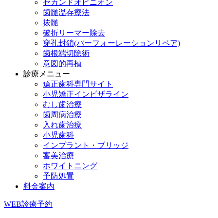
セカンドオピニオン
歯髄温存療法
抜髄
破折リーマー除去
穿孔封鎖(パーフォーレーションリペア)
歯根端切除術
意図的再植
診療メニュー
矯正歯科専門サイト
小児矯正インビザライン
むし歯治療
歯周病治療
入れ歯治療
小児歯科
インプラント・ブリッジ
審美治療
ホワイトニング
予防処置
料金案内
WEB診療予約