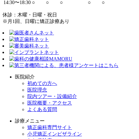
14:30〜18:30
○
○
○
○
○
休診：木曜・日曜・祝日
※月1回、日曜に矯正診療あり
医院紹介
初めての方へ
医院理念
院内ツアー・設備紹介
医院概要・アクセス
よくある質問
診療メニュー
矯正歯科専門サイト
小児矯正インビザライン