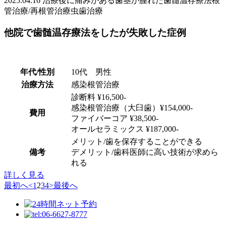
2025.04.16
治療後に痛みがある
歯茎が腫れた
歯髄温存療法
根
管治療/再根管治療
虫歯治療
他院で歯髄温存療法をしたが失敗した症例
年代/性別
10代 男性
治療方法
感染根管治療
診断料 ¥16,500-
感染根管治療（大臼歯）¥154,000-
費用
ファイバーコア ¥38,500-
オールセラミックス ¥187,000-
メリット/歯を保存することができる
備考
デメリット/歯科医師に高い技術が求めら
れる
詳しく見る
最初へ
<
1
2
3
4
>
最後へ