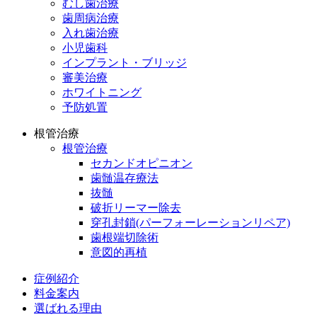
むし歯治療
歯周病治療
入れ歯治療
小児歯科
インプラント・ブリッジ
審美治療
ホワイトニング
予防処置
根管治療
根管治療
セカンドオピニオン
歯髄温存療法
抜髄
破折リーマー除去
穿孔封鎖(パーフォーレーションリペア)
歯根端切除術
意図的再植
症例紹介
料金案内
選ばれる理由