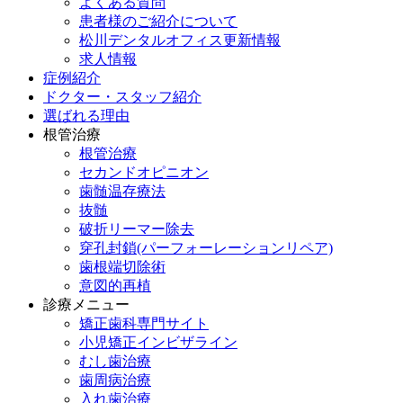
よくある質問
患者様のご紹介について
松川デンタルオフィス更新情報
求人情報
症例紹介
ドクター・スタッフ紹介
選ばれる理由
根管治療
根管治療
セカンドオピニオン
歯髄温存療法
抜髄
破折リーマー除去
穿孔封鎖(パーフォーレーションリペア)
歯根端切除術
意図的再植
診療メニュー
矯正歯科専門サイト
小児矯正インビザライン
むし歯治療
歯周病治療
入れ歯治療