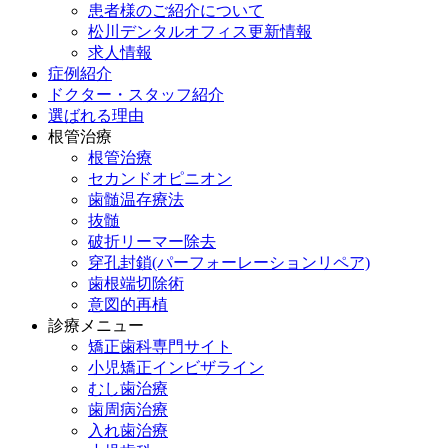
患者様のご紹介について
松川デンタルオフィス更新情報
求人情報
症例紹介
ドクター・スタッフ紹介
選ばれる理由
根管治療
根管治療
セカンドオピニオン
歯髄温存療法
抜髄
破折リーマー除去
穿孔封鎖(パーフォーレーションリペア)
歯根端切除術
意図的再植
診療メニュー
矯正歯科専門サイト
小児矯正インビザライン
むし歯治療
歯周病治療
入れ歯治療