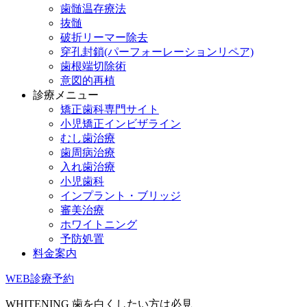
歯髄温存療法
抜髄
破折リーマー除去
穿孔封鎖(パーフォーレーションリペア)
歯根端切除術
意図的再植
診療メニュー
矯正歯科専門サイト
小児矯正インビザライン
むし歯治療
歯周病治療
入れ歯治療
小児歯科
インプラント・ブリッジ
審美治療
ホワイトニング
予防処置
料金案内
WEB診療予約
WHITENING
歯を白くしたい方は必見