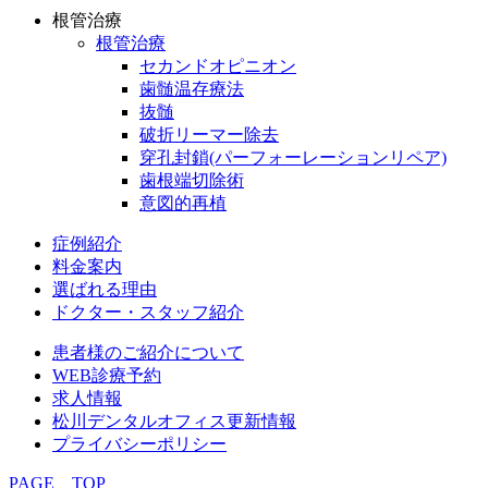
根管治療
根管治療
セカンドオピニオン
歯髄温存療法
抜髄
破折リーマー除去
穿孔封鎖(パーフォーレーションリペア)
歯根端切除術
意図的再植
症例紹介
料金案内
選ばれる理由
ドクター・スタッフ紹介
患者様のご紹介について
WEB診療予約
求人情報
松川デンタルオフィス更新情報
プライバシーポリシー
PAGE TOP