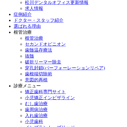
松川デンタルオフィス更新情報
求人情報
症例紹介
ドクター・スタッフ紹介
選ばれる理由
根管治療
根管治療
セカンドオピニオン
歯髄温存療法
抜髄
破折リーマー除去
穿孔封鎖(パーフォーレーションリペア)
歯根端切除術
意図的再植
診療メニュー
矯正歯科専門サイト
小児矯正インビザライン
むし歯治療
歯周病治療
入れ歯治療
小児歯科