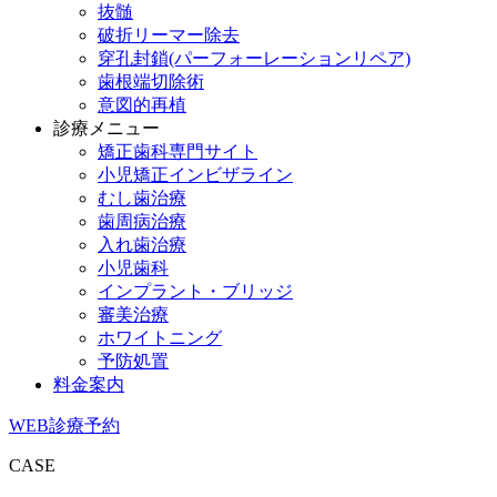
抜髄
破折リーマー除去
穿孔封鎖(パーフォーレーションリペア)
歯根端切除術
意図的再植
診療メニュー
矯正歯科専門サイト
小児矯正インビザライン
むし歯治療
歯周病治療
入れ歯治療
小児歯科
インプラント・ブリッジ
審美治療
ホワイトニング
予防処置
料金案内
WEB診療予約
CASE