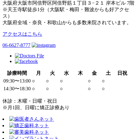
大阪府大阪市阿倍野区阿倍野筋１丁目３−２１ 岸本ビル 7階
※天王寺駅徒歩1分（大阪駅・梅田・難波からも好アクセ
ス）
大阪府全域・奈良・和歌山からも多数来院されています。
アクセスはこちら
06-6627-8777
診療時間
月
火
水
木
金
土
日祝
09:30〜13:00
○
○
○
○
○
14:30〜18:30
○
○
○
○
○
休診：木曜・日曜・祝日
※月1回、日曜に矯正診療あり