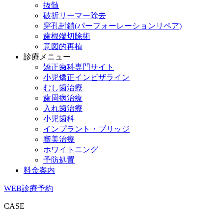
抜髄
破折リーマー除去
穿孔封鎖(パーフォーレーションリペア)
歯根端切除術
意図的再植
診療メニュー
矯正歯科専門サイト
小児矯正インビザライン
むし歯治療
歯周病治療
入れ歯治療
小児歯科
インプラント・ブリッジ
審美治療
ホワイトニング
予防処置
料金案内
WEB診療予約
CASE