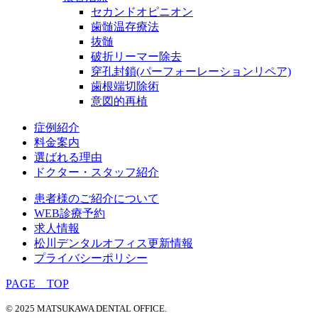
セカンドオピニオン
歯髄温存療法
抜髄
破折リーマー除去
穿孔封鎖(パーフォーレーションリペア)
歯根端切除術
意図的再植
症例紹介
料金案内
選ばれる理由
ドクター・スタッフ紹介
患者様のご紹介について
WEB診療予約
求人情報
松川デンタルオフィス更新情報
プライバシーポリシー
PAGE TOP
© 2025 MATSUKAWA DENTAL OFFICE.