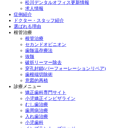
松川デンタルオフィス更新情報
求人情報
症例紹介
ドクター・スタッフ紹介
選ばれる理由
根管治療
根管治療
セカンドオピニオン
歯髄温存療法
抜髄
破折リーマー除去
穿孔封鎖(パーフォーレーションリペア)
歯根端切除術
意図的再植
診療メニュー
矯正歯科専門サイト
小児矯正インビザライン
むし歯治療
歯周病治療
入れ歯治療
小児歯科