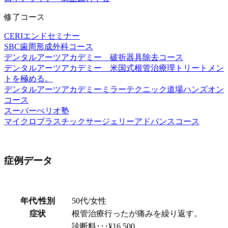
修了コース
CERIエンドセミナー
SBC歯周形成外科コース
デンタルアーツアカデミー 破折器具除去コース
デンタルアーツアカデミー 米国式根管治療理トリートメン
トを極める。
デンタルアーツアカデミーミラーテクニック道場ハンズオン
コース
スーパーぺリオ塾
マイクロプラスチックサージェリーアドバンスコース
症例データ
年代/性別
50代/女性
症状
根管治療行ったが痛みを繰り返す。
診断料･･･¥16,500