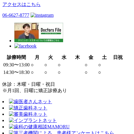
アクセスはこちら
06-6627-8777
診療時間
月
火
水
木
金
土
日祝
09:30〜13:00
○
○
○
○
○
14:30〜18:30
○
○
○
○
○
休診：木曜・日曜・祝日
※月1回、日曜に矯正診療あり