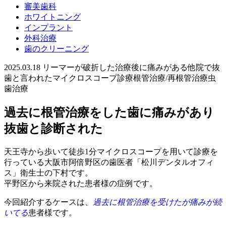
審美歯科
ホワイトニング
インプラント
外科治療
歯のクリーニング
2025.03.18
リーマーが破折した
治療後に痛みがある
他院で抜
歯と言われた
マイクロスコープ診療
根管治療/再根管治療
虫
歯治療
過去に根管治療をした歯に痛みがあり
抜歯と診断された
天王寺から歩いて徒歩
1
分マイクロスコープを用いて診療を
行っている大阪市阿倍野区の歯医者「松川デンタルオフィ
ス」衛生士の下村です。
平野区から来院された患者様の症例です。
今回紹介するケースは、
過去に根管治療を受けたが痛みが続
いてる
患者様です。