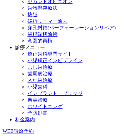
セカンドオピニオン
歯髄温存療法
抜髄
破折リーマー除去
穿孔封鎖(パーフォーレーションリペア)
歯根端切除術
意図的再植
診療メニュー
矯正歯科専門サイト
小児矯正インビザライン
むし歯治療
歯周病治療
入れ歯治療
小児歯科
インプラント・ブリッジ
審美治療
ホワイトニング
予防処置
料金案内
WEB診療予約