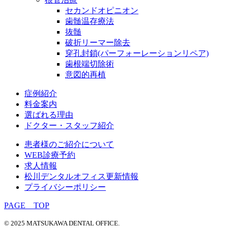
セカンドオピニオン
歯髄温存療法
抜髄
破折リーマー除去
穿孔封鎖(パーフォーレーションリペア)
歯根端切除術
意図的再植
症例紹介
料金案内
選ばれる理由
ドクター・スタッフ紹介
患者様のご紹介について
WEB診療予約
求人情報
松川デンタルオフィス更新情報
プライバシーポリシー
PAGE TOP
© 2025 MATSUKAWA DENTAL OFFICE.