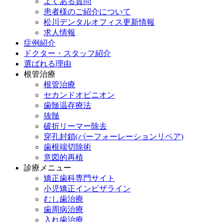
よくある質問
患者様のご紹介について
松川デンタルオフィス更新情報
求人情報
症例紹介
ドクター・スタッフ紹介
選ばれる理由
根管治療
根管治療
セカンドオピニオン
歯髄温存療法
抜髄
破折リーマー除去
穿孔封鎖(パーフォーレーションリペア)
歯根端切除術
意図的再植
診療メニュー
矯正歯科専門サイト
小児矯正インビザライン
むし歯治療
歯周病治療
入れ歯治療