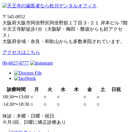
〒545-0052
大阪府大阪市阿倍野区阿倍野筋１丁目３−２１ 岸本ビル 7階
※天王寺駅徒歩1分（大阪駅・梅田・難波からも好アクセ
ス）
大阪府全域・奈良・和歌山からも多数来院されています。
アクセスはこちら
06-6627-8777
診療時間
月
火
水
木
金
土
日祝
09:30〜13:00
○
○
○
○
○
14:30〜18:30
○
○
○
○
○
休診：木曜・日曜・祝日
※月1回、日曜に矯正診療あり