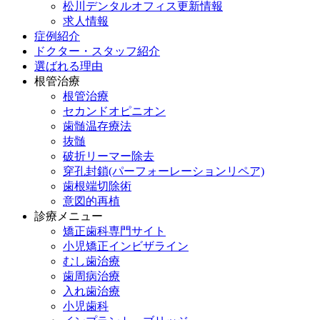
松川デンタルオフィス更新情報
求人情報
症例紹介
ドクター・スタッフ紹介
選ばれる理由
根管治療
根管治療
セカンドオピニオン
歯髄温存療法
抜髄
破折リーマー除去
穿孔封鎖(パーフォーレーションリペア)
歯根端切除術
意図的再植
診療メニュー
矯正歯科専門サイト
小児矯正インビザライン
むし歯治療
歯周病治療
入れ歯治療
小児歯科