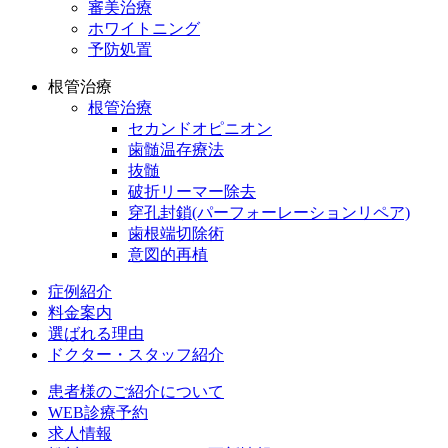
審美治療
ホワイトニング
予防処置
根管治療
根管治療
セカンドオピニオン
歯髄温存療法
抜髄
破折リーマー除去
穿孔封鎖(パーフォーレーションリペア)
歯根端切除術
意図的再植
症例紹介
料金案内
選ばれる理由
ドクター・スタッフ紹介
患者様のご紹介について
WEB診療予約
求人情報