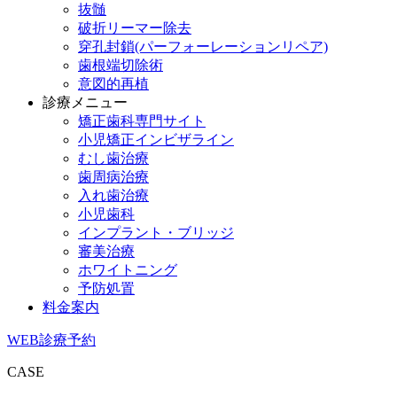
抜髄
破折リーマー除去
穿孔封鎖(パーフォーレーションリペア)
歯根端切除術
意図的再植
診療メニュー
矯正歯科専門サイト
小児矯正インビザライン
むし歯治療
歯周病治療
入れ歯治療
小児歯科
インプラント・ブリッジ
審美治療
ホワイトニング
予防処置
料金案内
WEB診療予約
CASE