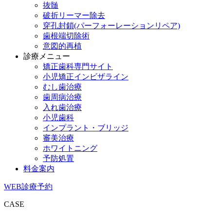
抜髄
破折リーマー除去
穿孔封鎖(パーフォーレーションリペア)
歯根端切除術
意図的再植
診療メニュー
矯正歯科専門サイト
小児矯正インビザライン
むし歯治療
歯周病治療
入れ歯治療
小児歯科
インプラント・ブリッジ
審美治療
ホワイトニング
予防処置
料金案内
WEB診療予約
CASE