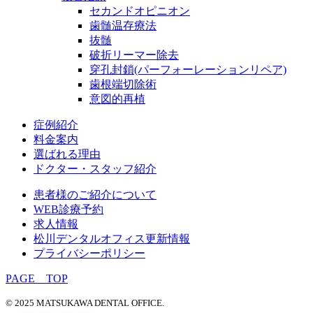
セカンドオピニオン
歯髄温存療法
抜髄
破折リーマー除去
穿孔封鎖(パーフォーレーションリペア)
歯根端切除術
意図的再植
症例紹介
料金案内
選ばれる理由
ドクター・スタッフ紹介
患者様のご紹介について
WEB診療予約
求人情報
松川デンタルオフィス更新情報
プライバシーポリシー
PAGE TOP
© 2025 MATSUKAWA DENTAL OFFICE.