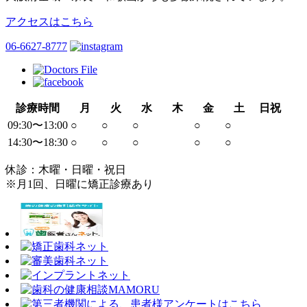
アクセスはこちら
06-6627-8777
診療時間
月
火
水
木
金
土
日祝
09:30〜13:00
○
○
○
○
○
14:30〜18:30
○
○
○
○
○
休診：木曜・日曜・祝日
※月1回、日曜に矯正診療あり