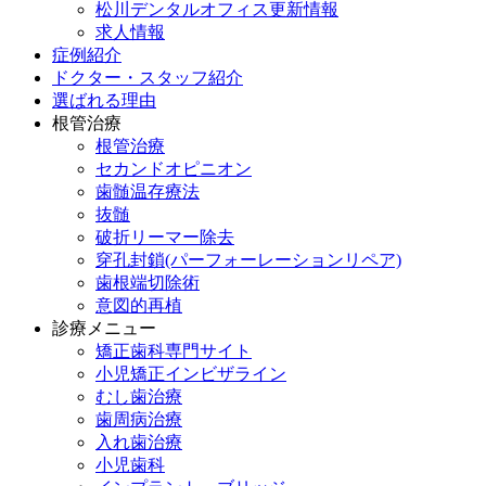
松川デンタルオフィス更新情報
求人情報
症例紹介
ドクター・スタッフ紹介
選ばれる理由
根管治療
根管治療
セカンドオピニオン
歯髄温存療法
抜髄
破折リーマー除去
穿孔封鎖(パーフォーレーションリペア)
歯根端切除術
意図的再植
診療メニュー
矯正歯科専門サイト
小児矯正インビザライン
むし歯治療
歯周病治療
入れ歯治療
小児歯科