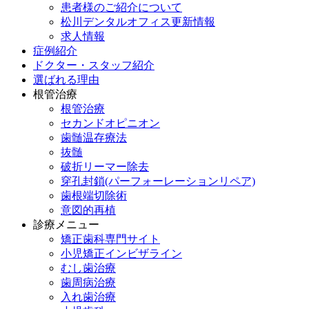
患者様のご紹介について
松川デンタルオフィス更新情報
求人情報
症例紹介
ドクター・スタッフ紹介
選ばれる理由
根管治療
根管治療
セカンドオピニオン
歯髄温存療法
抜髄
破折リーマー除去
穿孔封鎖(パーフォーレーションリペア)
歯根端切除術
意図的再植
診療メニュー
矯正歯科専門サイト
小児矯正インビザライン
むし歯治療
歯周病治療
入れ歯治療