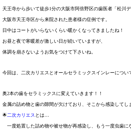
天王寺から歩いて徒歩
1
分の大阪市阿倍野区の歯医者「松川デ
大阪市天王寺区から来院された患者様の症例です。
日中はコートがいらないくらい暖かくなってきましたね！
お昼と夜で寒暖差が激しい日が続いていますが、
体調を崩さないようお気をつけて下さいね。
今回は、二次カリエスとオールセラミックスインレーについ
奥
2
本の歯をセラミックスに変えていきます！！
金属の詰め物と歯の隙間が欠けており、そこから感染してし
🌟
二次カリエス
とは
…
一度処置した詰め物や被せ物が再感染し、もう一度虫歯に