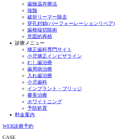
歯髄温存療法
抜髄
破折リーマー除去
穿孔封鎖(パーフォーレーションリペア)
歯根端切除術
意図的再植
診療メニュー
矯正歯科専門サイト
小児矯正インビザライン
むし歯治療
歯周病治療
入れ歯治療
小児歯科
インプラント・ブリッジ
審美治療
ホワイトニング
予防処置
料金案内
WEB診療予約
CASE