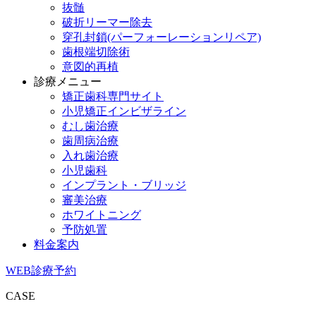
抜髄
破折リーマー除去
穿孔封鎖(パーフォーレーションリペア)
歯根端切除術
意図的再植
診療メニュー
矯正歯科専門サイト
小児矯正インビザライン
むし歯治療
歯周病治療
入れ歯治療
小児歯科
インプラント・ブリッジ
審美治療
ホワイトニング
予防処置
料金案内
WEB診療予約
CASE