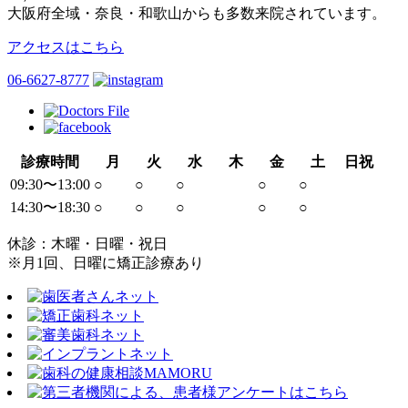
大阪府全域・奈良・和歌山からも多数来院されています。
アクセスはこちら
06-6627-8777
診療時間
月
火
水
木
金
土
日祝
09:30〜13:00
○
○
○
○
○
14:30〜18:30
○
○
○
○
○
休診：木曜・日曜・祝日
※月1回、日曜に矯正診療あり