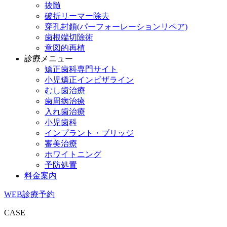
抜髄
破折リーマー除去
穿孔封鎖(パーフォーレーションリペア)
歯根端切除術
意図的再植
診療メニュー
矯正歯科専門サイト
小児矯正インビザライン
むし歯治療
歯周病治療
入れ歯治療
小児歯科
インプラント・ブリッジ
審美治療
ホワイトニング
予防処置
料金案内
WEB診療予約
CASE