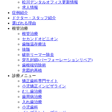
松川デンタルオフィス更新情報
求人情報
症例紹介
ドクター・スタッフ紹介
選ばれる理由
根管治療
根管治療
セカンドオピニオン
歯髄温存療法
抜髄
破折リーマー除去
穿孔封鎖(パーフォーレーションリペア)
歯根端切除術
意図的再植
診療メニュー
矯正歯科専門サイト
小児矯正インビザライン
むし歯治療
歯周病治療
入れ歯治療
小児歯科