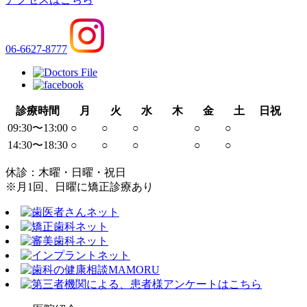
06-6627-8777
診療時間
月
火
水
木
金
土
日祝
09:30〜13:00
○
○
○
○
○
14:30〜18:30
○
○
○
○
○
休診：木曜・日曜・祝日
※月1回、日曜に矯正診療あり