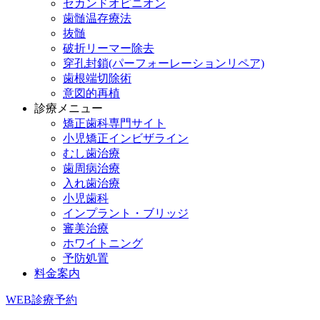
セカンドオピニオン
歯髄温存療法
抜髄
破折リーマー除去
穿孔封鎖(パーフォーレーションリペア)
歯根端切除術
意図的再植
診療メニュー
矯正歯科専門サイト
小児矯正インビザライン
むし歯治療
歯周病治療
入れ歯治療
小児歯科
インプラント・ブリッジ
審美治療
ホワイトニング
予防処置
料金案内
WEB診療予約