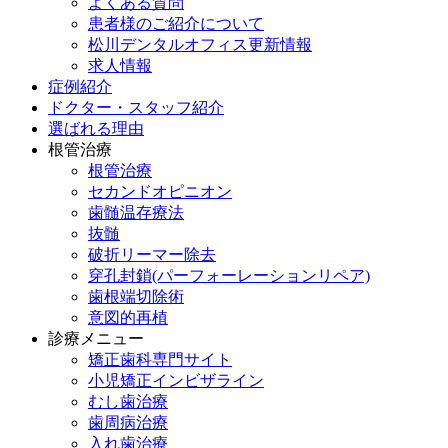
よくある質問
患者様のご紹介について
松川デンタルオフィス更新情報
求人情報
症例紹介
ドクター・スタッフ紹介
選ばれる理由
根管治療
根管治療
セカンドオピニオン
歯髄温存療法
抜髄
破折リーマー除去
穿孔封鎖(パーフォーレーションリペア)
歯根端切除術
意図的再植
診療メニュー
矯正歯科専門サイト
小児矯正インビザライン
むし歯治療
歯周病治療
入れ歯治療