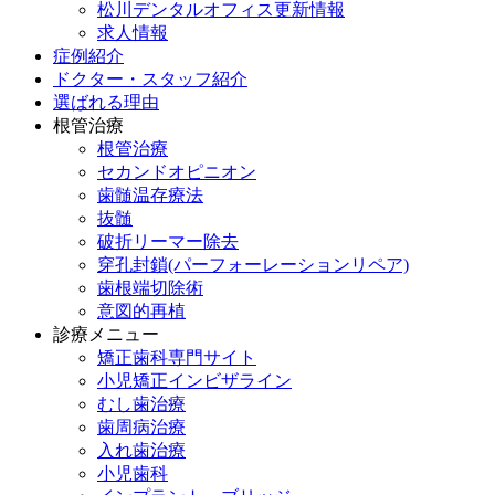
松川デンタルオフィス更新情報
求人情報
症例紹介
ドクター・スタッフ紹介
選ばれる理由
根管治療
根管治療
セカンドオピニオン
歯髄温存療法
抜髄
破折リーマー除去
穿孔封鎖(パーフォーレーションリペア)
歯根端切除術
意図的再植
診療メニュー
矯正歯科専門サイト
小児矯正インビザライン
むし歯治療
歯周病治療
入れ歯治療
小児歯科