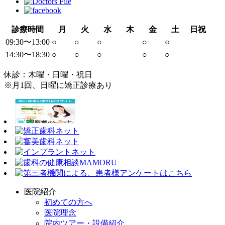
診療時間
月
火
水
木
金
土
日祝
09:30〜13:00
○
○
○
○
○
14:30〜18:30
○
○
○
○
○
休診：木曜・日曜・祝日
※月1回、日曜に矯正診療あり
医院紹介
初めての方へ
医院理念
院内ツアー・設備紹介