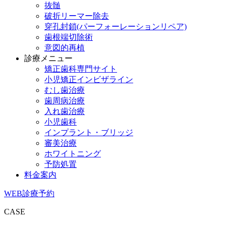
抜髄
破折リーマー除去
穿孔封鎖(パーフォーレーションリペア)
歯根端切除術
意図的再植
診療メニュー
矯正歯科専門サイト
小児矯正インビザライン
むし歯治療
歯周病治療
入れ歯治療
小児歯科
インプラント・ブリッジ
審美治療
ホワイトニング
予防処置
料金案内
WEB診療予約
CASE