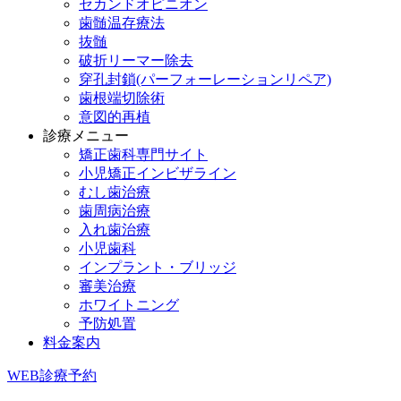
セカンドオピニオン
歯髄温存療法
抜髄
破折リーマー除去
穿孔封鎖(パーフォーレーションリペア)
歯根端切除術
意図的再植
診療メニュー
矯正歯科専門サイト
小児矯正インビザライン
むし歯治療
歯周病治療
入れ歯治療
小児歯科
インプラント・ブリッジ
審美治療
ホワイトニング
予防処置
料金案内
WEB診療予約