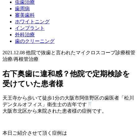
虫歯治療
歯周病
審美歯科
ホワイトニング
インプラント
外科治療
歯のクリーニング
2021.12.08
他院で抜歯と言われた
マイクロスコープ診療
根管
治療/再根管治療
右下奥歯に違和感？他院で定期検診を
受けていた患者様
天王寺から歩いて徒歩
1
分の大阪市阿倍野区の歯医者「松川
デン
タルオフィス」衛生士の
吉年です
大阪市北区から来院された患者様の症例です。
本日ご紹介させて頂く症例は