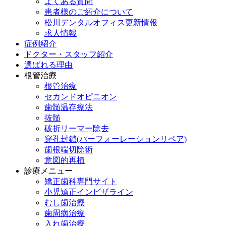
よくある質問
患者様のご紹介について
松川デンタルオフィス更新情報
求人情報
症例紹介
ドクター・スタッフ紹介
選ばれる理由
根管治療
根管治療
セカンドオピニオン
歯髄温存療法
抜髄
破折リーマー除去
穿孔封鎖(パーフォーレーションリペア)
歯根端切除術
意図的再植
診療メニュー
矯正歯科専門サイト
小児矯正インビザライン
むし歯治療
歯周病治療
入れ歯治療