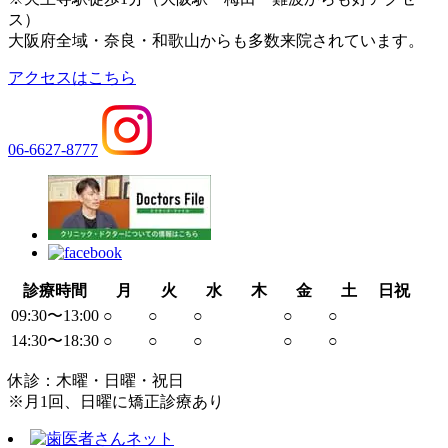
ス）
大阪府全域・奈良・和歌山からも多数来院されています。
アクセスはこちら
06-6627-8777
診療時間
月
火
水
木
金
土
日祝
09:30〜13:00
○
○
○
○
○
14:30〜18:30
○
○
○
○
○
休診：木曜・日曜・祝日
※月1回、日曜に矯正診療あり