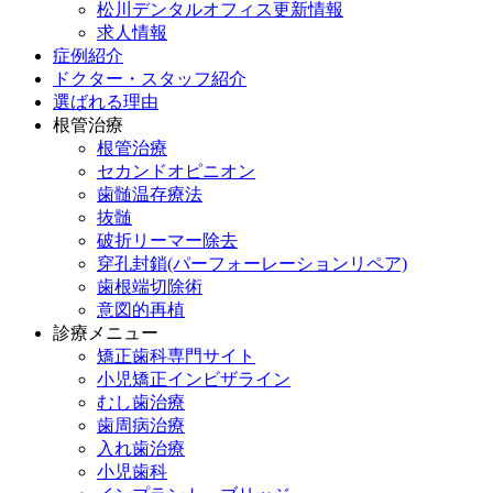
松川デンタルオフィス更新情報
求人情報
症例紹介
ドクター・スタッフ紹介
選ばれる理由
根管治療
根管治療
セカンドオピニオン
歯髄温存療法
抜髄
破折リーマー除去
穿孔封鎖(パーフォーレーションリペア)
歯根端切除術
意図的再植
診療メニュー
矯正歯科専門サイト
小児矯正インビザライン
むし歯治療
歯周病治療
入れ歯治療
小児歯科