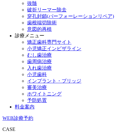
抜髄
破折リーマー除去
穿孔封鎖(パーフォーレーションリペア)
歯根端切除術
意図的再植
診療メニュー
矯正歯科専門サイト
小児矯正インビザライン
むし歯治療
歯周病治療
入れ歯治療
小児歯科
インプラント・ブリッジ
審美治療
ホワイトニング
予防処置
料金案内
WEB診療予約
CASE