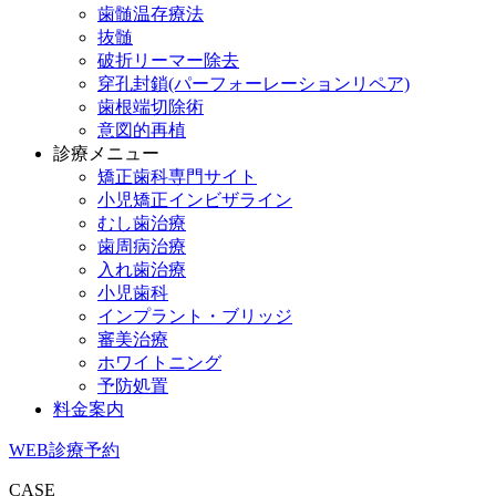
歯髄温存療法
抜髄
破折リーマー除去
穿孔封鎖(パーフォーレーションリペア)
歯根端切除術
意図的再植
診療メニュー
矯正歯科専門サイト
小児矯正インビザライン
むし歯治療
歯周病治療
入れ歯治療
小児歯科
インプラント・ブリッジ
審美治療
ホワイトニング
予防処置
料金案内
WEB診療予約
CASE