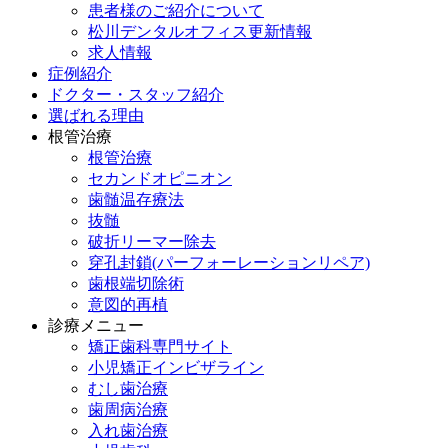
患者様のご紹介について
松川デンタルオフィス更新情報
求人情報
症例紹介
ドクター・スタッフ紹介
選ばれる理由
根管治療
根管治療
セカンドオピニオン
歯髄温存療法
抜髄
破折リーマー除去
穿孔封鎖(パーフォーレーションリペア)
歯根端切除術
意図的再植
診療メニュー
矯正歯科専門サイト
小児矯正インビザライン
むし歯治療
歯周病治療
入れ歯治療