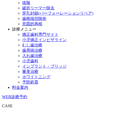
抜髄
破折リーマー除去
穿孔封鎖(パーフォーレーションリペア)
歯根端切除術
意図的再植
診療メニュー
矯正歯科専門サイト
小児矯正インビザライン
むし歯治療
歯周病治療
入れ歯治療
小児歯科
インプラント・ブリッジ
審美治療
ホワイトニング
予防処置
料金案内
WEB診療予約
CASE