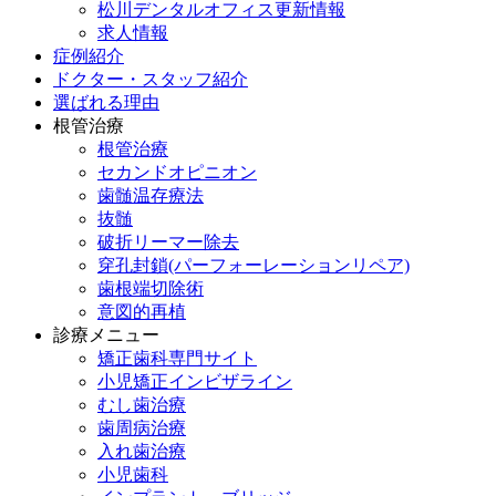
松川デンタルオフィス更新情報
求人情報
症例紹介
ドクター・スタッフ紹介
選ばれる理由
根管治療
根管治療
セカンドオピニオン
歯髄温存療法
抜髄
破折リーマー除去
穿孔封鎖(パーフォーレーションリペア)
歯根端切除術
意図的再植
診療メニュー
矯正歯科専門サイト
小児矯正インビザライン
むし歯治療
歯周病治療
入れ歯治療
小児歯科