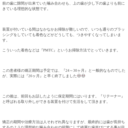
前の歯に隙間が出来ていた噛み合わせも、上の歯が少し下の歯よりも前に
きている理想的な状態です。
装置が付いている間はなかなかお掃除が難しいので、いつも通りのブラッ
シングをしていても着色などがどうしても、つきやすくなってしまいま
す。
こういった着色などは『
PMTC
』というお掃除方法でとっていきます。
この患者様の矯正期間は予定では、『
24
～
30
ヶ月』と一般的なものでした
が、実際に
は『
20
ヶ月』と早く終了しました
この後は、前回もお話したように保定期間にはいります。『リテーナー』
と呼ばれる取り外しができる装置を付けて生活をして頂きます。
矯正の期間や治療方法は人それぞれ異なりますが、最終的には歯が長持ち
するのような理想的な噛み合わせの状態にして綺麗な歯並びにする事が目