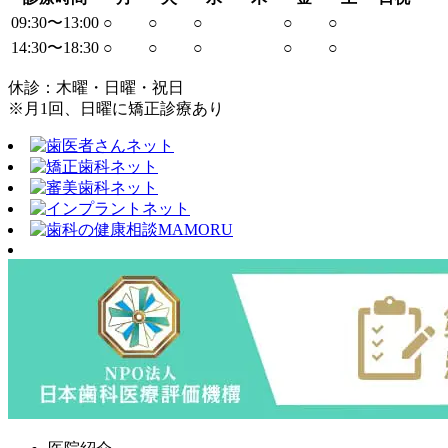
09:30〜13:00
○
○
○
○
○
14:30〜18:30
○
○
○
○
○
休診：木曜・日曜・祝日
※月1回、日曜に矯正診療あり