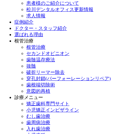
患者様のご紹介について
松川デンタルオフィス更新情報
求人情報
症例紹介
ドクター・スタッフ紹介
選ばれる理由
根管治療
根管治療
セカンドオピニオン
歯髄温存療法
抜髄
破折リーマー除去
穿孔封鎖(パーフォーレーションリペア)
歯根端切除術
意図的再植
診療メニュー
矯正歯科専門サイト
小児矯正インビザライン
むし歯治療
歯周病治療
入れ歯治療