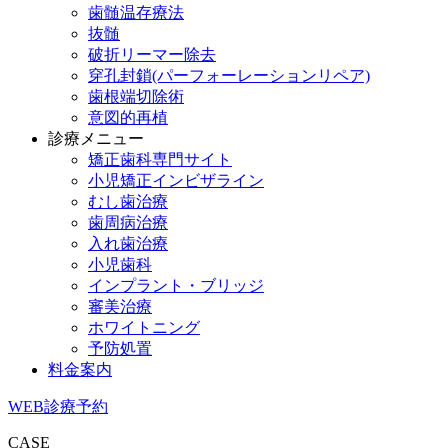
歯髄温存療法
抜髄
破折リーマー除去
穿孔封鎖(パーフォーレーションリペア)
歯根端切除術
意図的再植
診療メニュー
矯正歯科専門サイト
小児矯正インビザライン
むし歯治療
歯周病治療
入れ歯治療
小児歯科
インプラント・ブリッジ
審美治療
ホワイトニング
予防処置
料金案内
WEB診療予約
CASE