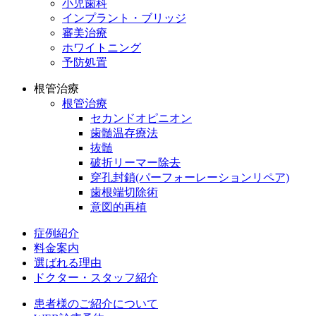
小児歯科
インプラント・ブリッジ
審美治療
ホワイトニング
予防処置
根管治療
根管治療
セカンドオピニオン
歯髄温存療法
抜髄
破折リーマー除去
穿孔封鎖(パーフォーレーションリペア)
歯根端切除術
意図的再植
症例紹介
料金案内
選ばれる理由
ドクター・スタッフ紹介
患者様のご紹介について