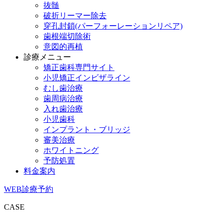
抜髄
破折リーマー除去
穿孔封鎖(パーフォーレーションリペア)
歯根端切除術
意図的再植
診療メニュー
矯正歯科専門サイト
小児矯正インビザライン
むし歯治療
歯周病治療
入れ歯治療
小児歯科
インプラント・ブリッジ
審美治療
ホワイトニング
予防処置
料金案内
WEB診療予約
CASE