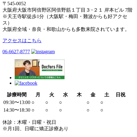
〒545-0052
大阪府大阪市阿倍野区阿倍野筋１丁目３−２１ 岸本ビル 7階
※天王寺駅徒歩1分（大阪駅・梅田・難波からも好アクセ
ス）
大阪府全域・奈良・和歌山からも多数来院されています。
アクセスはこちら
06-6627-8777
診療時間
月
火
水
木
金
土
日祝
09:30〜13:00
○
○
○
○
○
14:30〜18:30
○
○
○
○
○
休診：木曜・日曜・祝日
※月1回、日曜に矯正診療あり