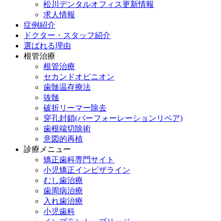
松川デンタルオフィス更新情報
求人情報
症例紹介
ドクター・スタッフ紹介
選ばれる理由
根管治療
根管治療
セカンドオピニオン
歯髄温存療法
抜髄
破折リーマー除去
穿孔封鎖(パーフォーレーションリペア)
歯根端切除術
意図的再植
診療メニュー
矯正歯科専門サイト
小児矯正インビザライン
むし歯治療
歯周病治療
入れ歯治療
小児歯科