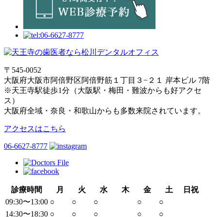
〒545-0052
大阪府大阪市阿倍野区阿倍野筋１丁目３−２１ 岸本ビル 7階
※天王寺駅徒歩1分（大阪駅・梅田・難波からも好アクセ
ス）
大阪府全域・奈良・和歌山からも多数来院されています。
アクセスはこちら
06-6627-8777
診療時間
月
火
水
木
金
土
日祝
09:30〜13:00
○
○
○
○
○
14:30〜18:30
○
○
○
○
○