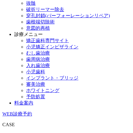
抜髄
破折リーマー除去
穿孔封鎖(パーフォーレーションリペア)
歯根端切除術
意図的再植
診療メニュー
矯正歯科専門サイト
小児矯正インビザライン
むし歯治療
歯周病治療
入れ歯治療
小児歯科
インプラント・ブリッジ
審美治療
ホワイトニング
予防処置
料金案内
WEB診療予約
CASE