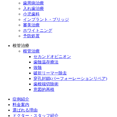
歯周病治療
入れ歯治療
小児歯科
インプラント・ブリッジ
審美治療
ホワイトニング
予防処置
根管治療
根管治療
セカンドオピニオン
歯髄温存療法
抜髄
破折リーマー除去
穿孔封鎖(パーフォーレーションリペア)
歯根端切除術
意図的再植
症例紹介
料金案内
選ばれる理由
ドクター・スタッフ紹介