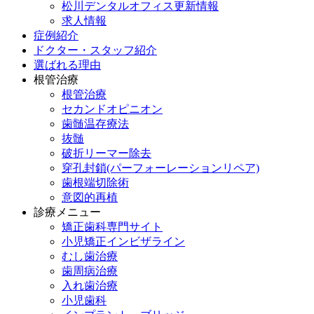
松川デンタルオフィス更新情報
求人情報
症例紹介
ドクター・スタッフ紹介
選ばれる理由
根管治療
根管治療
セカンドオピニオン
歯髄温存療法
抜髄
破折リーマー除去
穿孔封鎖(パーフォーレーションリペア)
歯根端切除術
意図的再植
診療メニュー
矯正歯科専門サイト
小児矯正インビザライン
むし歯治療
歯周病治療
入れ歯治療
小児歯科