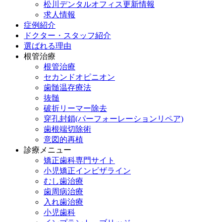
松川デンタルオフィス更新情報
求人情報
症例紹介
ドクター・スタッフ紹介
選ばれる理由
根管治療
根管治療
セカンドオピニオン
歯髄温存療法
抜髄
破折リーマー除去
穿孔封鎖(パーフォーレーションリペア)
歯根端切除術
意図的再植
診療メニュー
矯正歯科専門サイト
小児矯正インビザライン
むし歯治療
歯周病治療
入れ歯治療
小児歯科