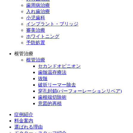
歯周病治療
入れ歯治療
小児歯科
インプラント・ブリッジ
審美治療
ホワイトニング
予防処置
根管治療
根管治療
セカンドオピニオン
歯髄温存療法
抜髄
破折リーマー除去
穿孔封鎖(パーフォーレーションリペア)
歯根端切除術
意図的再植
症例紹介
料金案内
選ばれる理由