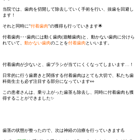
当院では、歯肉を切開して除去していく手術を行い、抜歯を回避し
ます！
それと同時に
“
付着歯肉
“
の獲得も行っていきます
🌟
付着歯肉･･･歯肉には動く歯肉
(
遊離歯肉
)
と、動かない歯肉に分けら
れていて、
動かない歯肉
のことを
付着歯肉
といいます。
付着歯肉が少ないと、歯ブラシが当てにくくなってしまいます
…
！
日常的に行う歯磨きと関係する付着歯肉はとても大切で、私たち歯
科衛生士も必ず注目する部分になっています
👀
この患者さんは、乗り上がった歯茎も除去し、同時に付着歯肉も獲
得することができました
✨
歯茎の状態が整ったので、次は神経の治療を行っていきます
💪