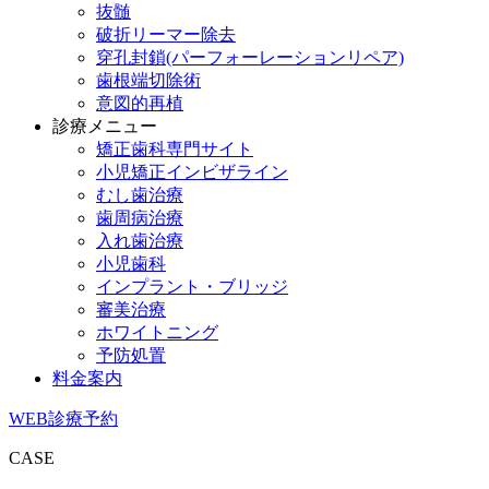
抜髄
破折リーマー除去
穿孔封鎖(パーフォーレーションリペア)
歯根端切除術
意図的再植
診療メニュー
矯正歯科専門サイト
小児矯正インビザライン
むし歯治療
歯周病治療
入れ歯治療
小児歯科
インプラント・ブリッジ
審美治療
ホワイトニング
予防処置
料金案内
WEB診療予約
CASE