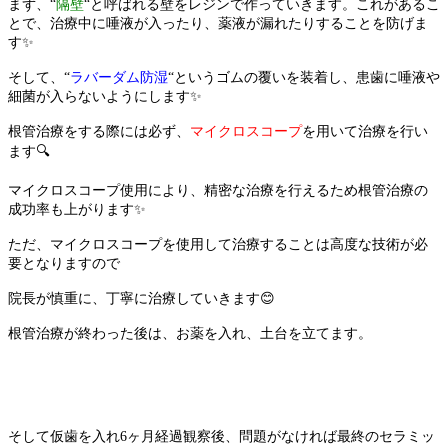
まず、
“
隔壁
“
と呼ばれる壁をレジンで作っていきます。これがあるこ
とで、治療中に唾液が入ったり、薬液が漏れたりすることを防げま
す
✨
そして、
“
ラバーダム防湿
“
というゴムの覆いを装着し、患歯に唾液や
細菌が入らないようにします
✨
根管治療をする際には必ず、
マイクロスコープ
を用いて治療を行い
ます
🔍
マイクロスコープ使用により、精密な治療を行えるため根管治療の
成功率も上がります
✨
ただ、マイクロスコープを使用して治療することは高度な技術が必
要となりますので
院長が慎重に、丁寧に治療していきます
😊
根管治療が終わった後は、お薬を入れ、土台を
立てます。
そして仮歯を入れ
6
ヶ月経過観察後、問題がなければ最終のセラミッ