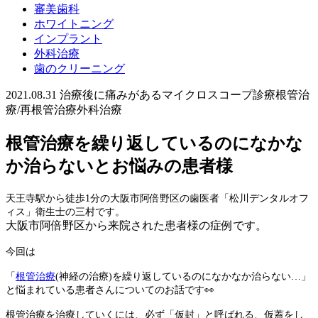
審美歯科
ホワイトニング
インプラント
外科治療
歯のクリーニング
2021.08.31
治療後に痛みがある
マイクロスコープ診療
根管治
療/再根管治療
外科治療
根管治療を繰り返しているのになかな
か治らないとお悩みの患者様
天王寺駅から徒歩
1
分の大阪市阿倍野区の歯医者「松川デンタルオフ
ィス」衛生士の三村です。
大阪市阿倍野区から来院された患者様の症例です。
今回は
「
根管治療
(
神経の治療
)
を繰り返しているのになかなか治らない
…
」
と悩まれている患者さんについてのお話です
👀
根管治療を治療していくには、必ず「仮封」と呼ばれる、仮蓋をし