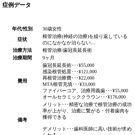
症例データ
年代/性別
30歳女性
根管治療(神経の治療)を繰り返している
症状
のになかなか治らない…
治療方法
根管治療/歯冠長延長術
治療期間
9ヶ月
歯冠長延長術･･･¥55,000
感染根管処置･･･¥121,000
再根管治療費･･･¥22,000
費用
MTA根管充填･･･¥33,000
ファイバーコア、治療用義歯･･･¥55,000
オールセラミッククラウン･･･¥176,000
メリット･･･精密な治療で根管治療の成功
率が上がり、治癒に繋がる・付着歯肉を
獲得できる
備考
デメリット･･･歯科医師に高い技術が求め