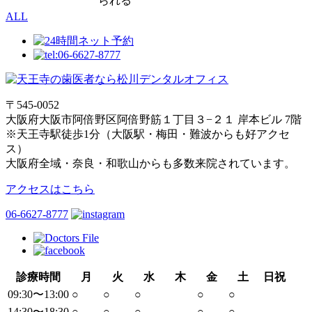
られる
ALL
〒545-0052
大阪府大阪市阿倍野区阿倍野筋１丁目３−２１ 岸本ビル 7階
※天王寺駅徒歩1分（大阪駅・梅田・難波からも好アクセ
ス）
大阪府全域・奈良・和歌山からも多数来院されています。
アクセスはこちら
06-6627-8777
診療時間
月
火
水
木
金
土
日祝
09:30〜13:00
○
○
○
○
○
14:30〜18:30
○
○
○
○
○