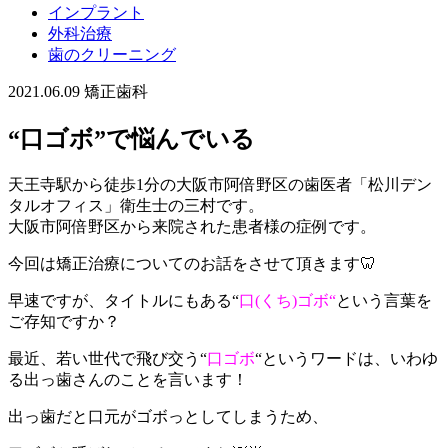
インプラント
外科治療
歯のクリーニング
2021.06.09
矯正歯科
“口ゴボ”で悩んでいる
天王寺駅から徒歩
1
分の大阪市阿倍野区の歯医者「松川デン
タルオフィス」衛生士の三村です。
大阪市阿倍野区から来院された患者様の症例です。
今回は矯正治療についてのお話をさせて頂きます
🦷
早速ですが、タイトルにもある
“
口
(
くち
)
ゴボ
“
という言葉を
ご存知ですか？
最近、若い世代で飛び交う
“
口ゴボ
“
というワードは、いわゆ
る出っ歯さんのことを言います！
出っ歯だと口元がゴボっとしてしまうため、