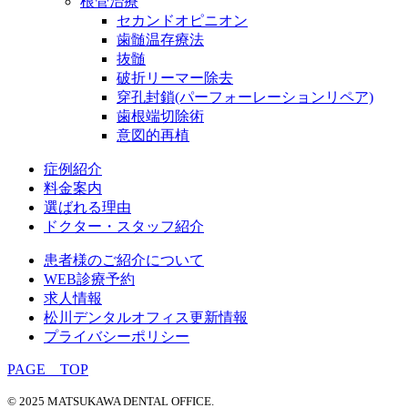
根管治療
セカンドオピニオン
歯髄温存療法
抜髄
破折リーマー除去
穿孔封鎖(パーフォーレーションリペア)
歯根端切除術
意図的再植
症例紹介
料金案内
選ばれる理由
ドクター・スタッフ紹介
患者様のご紹介について
WEB診療予約
求人情報
松川デンタルオフィス更新情報
プライバシーポリシー
PAGE TOP
© 2025 MATSUKAWA DENTAL OFFICE.