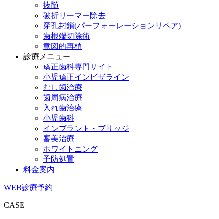
抜髄
破折リーマー除去
穿孔封鎖(パーフォーレーションリペア)
歯根端切除術
意図的再植
診療メニュー
矯正歯科専門サイト
小児矯正インビザライン
むし歯治療
歯周病治療
入れ歯治療
小児歯科
インプラント・ブリッジ
審美治療
ホワイトニング
予防処置
料金案内
WEB診療予約
CASE