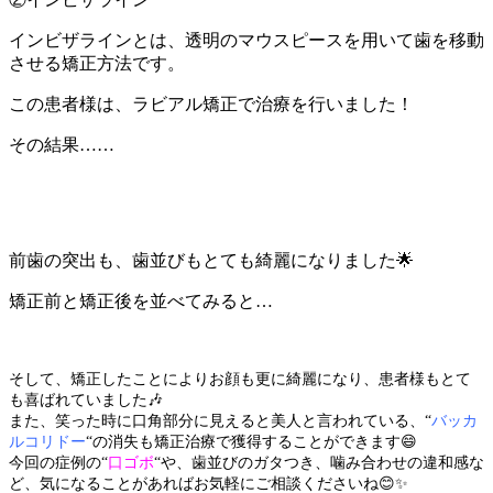
インビザラインとは、透明のマウスピースを用いて歯を移動
させる矯正方法です。
この患者様は、ラビアル矯正で治療を行いました！
その結果
……
前歯の突出も、歯並びもとても綺麗になりました
🌟
矯正前と矯正後を並べてみると
…
そして、矯正したことによりお顔も更に綺麗になり、患者様もとて
も喜ばれていました
🎶
また、笑った時に口角部分に見えると美人と言われている、
“
バッカ
ルコリドー
“の消失も
矯正治療で獲得することができます
😄
今回の症例の
“
口ゴボ
“
や、歯並びのガタつき、噛み合わせの違和感な
ど、気になることがあればお気軽にご相談くださいね
😊✨