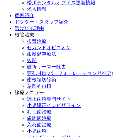
松川デンタルオフィス更新情報
求人情報
症例紹介
ドクター・スタッフ紹介
選ばれる理由
根管治療
根管治療
セカンドオピニオン
歯髄温存療法
抜髄
破折リーマー除去
穿孔封鎖(パーフォーレーションリペア)
歯根端切除術
意図的再植
診療メニュー
矯正歯科専門サイト
小児矯正インビザライン
むし歯治療
歯周病治療
入れ歯治療
小児歯科