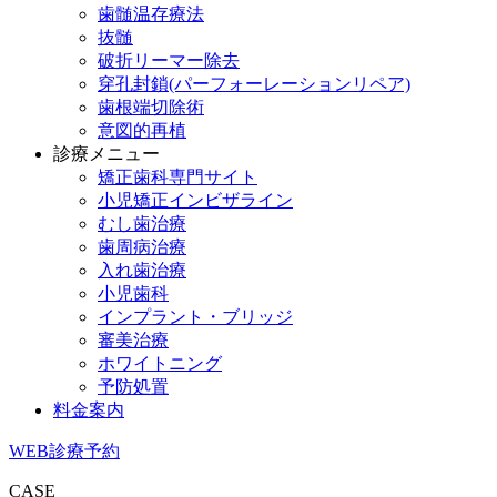
歯髄温存療法
抜髄
破折リーマー除去
穿孔封鎖(パーフォーレーションリペア)
歯根端切除術
意図的再植
診療メニュー
矯正歯科専門サイト
小児矯正インビザライン
むし歯治療
歯周病治療
入れ歯治療
小児歯科
インプラント・ブリッジ
審美治療
ホワイトニング
予防処置
料金案内
WEB診療予約
CASE