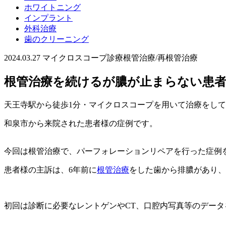
ホワイトニング
インプラント
外科治療
歯のクリーニング
2024.03.27
マイクロスコープ診療
根管治療/再根管治療
根管治療を続けるが膿が止まらない患
天王寺駅から徒歩
1
分・マイクロスコープを用いて治療をして
和泉市から来院された患者様の症例です。
今回は根管治療で、パーフォレーションリペアを行った症例
患者様の主訴は、6年前に
根管治療
をした歯から排膿があり、
初回は診断に必要なレントゲンやCT、口腔内写真等のデー