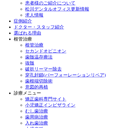
患者様のご紹介について
松川デンタルオフィス更新情報
求人情報
症例紹介
ドクター・スタッフ紹介
選ばれる理由
根管治療
根管治療
セカンドオピニオン
歯髄温存療法
抜髄
破折リーマー除去
穿孔封鎖(パーフォーレーションリペア)
歯根端切除術
意図的再植
診療メニュー
矯正歯科専門サイト
小児矯正インビザライン
むし歯治療
歯周病治療
入れ歯治療