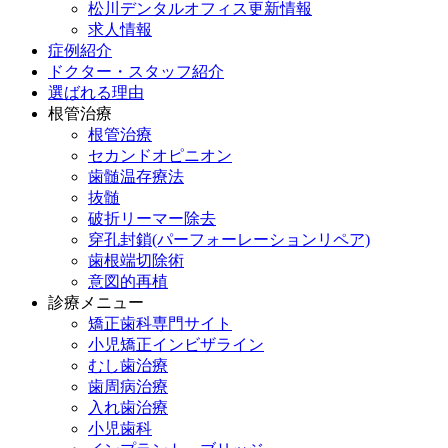
松川デンタルオフィス更新情報
求人情報
症例紹介
ドクター・スタッフ紹介
選ばれる理由
根管治療
根管治療
セカンドオピニオン
歯髄温存療法
抜髄
破折リーマー除去
穿孔封鎖(パーフォーレーションリペア)
歯根端切除術
意図的再植
診療メニュー
矯正歯科専門サイト
小児矯正インビザライン
むし歯治療
歯周病治療
入れ歯治療
小児歯科