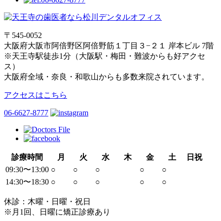
〒545-0052
大阪府大阪市阿倍野区阿倍野筋１丁目３−２１ 岸本ビル 7階
※天王寺駅徒歩1分（大阪駅・梅田・難波からも好アクセ
ス）
大阪府全域・奈良・和歌山からも多数来院されています。
アクセスはこちら
06-6627-8777
診療時間
月
火
水
木
金
土
日祝
09:30〜13:00
○
○
○
○
○
14:30〜18:30
○
○
○
○
○
休診：木曜・日曜・祝日
※月1回、日曜に矯正診療あり