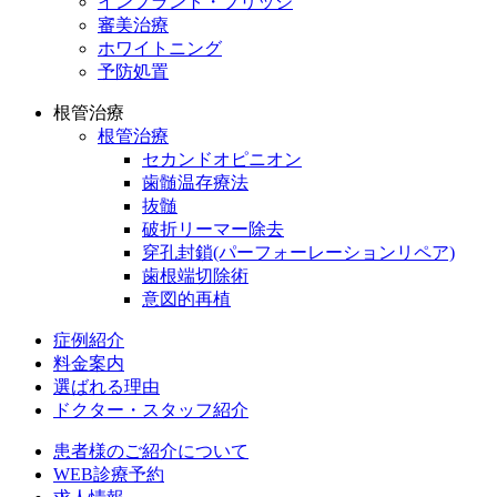
インプラント・ブリッジ
審美治療
ホワイトニング
予防処置
根管治療
根管治療
セカンドオピニオン
歯髄温存療法
抜髄
破折リーマー除去
穿孔封鎖(パーフォーレーションリペア)
歯根端切除術
意図的再植
症例紹介
料金案内
選ばれる理由
ドクター・スタッフ紹介
患者様のご紹介について
WEB診療予約