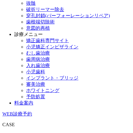
抜髄
破折リーマー除去
穿孔封鎖(パーフォーレーションリペア)
歯根端切除術
意図的再植
診療メニュー
矯正歯科専門サイト
小児矯正インビザライン
むし歯治療
歯周病治療
入れ歯治療
小児歯科
インプラント・ブリッジ
審美治療
ホワイトニング
予防処置
料金案内
WEB診療予約
CASE