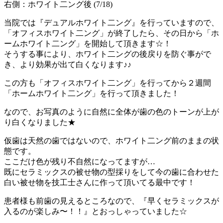
右側：ホワイト二ング後 (7/18)
当院では『デュアルホワイト二ング』を行っていますので、
「オフィスホワイト二ング」が終了したら、その日から「ホ
ームホワイト二ング」を開始して頂きます☆！
そうする事により、ホワイト二ングの後戻りを防ぐ事がで
き、より効果が出て白くなります♪♪
この方も「オフィスホワイト二ング」を行ってから２週間
「ホームホワイト二ング」を行って頂きました！
なので、お写真のように自然に全体が歯の色のトーンが上が
り白くなりました★
仮歯は天然の歯ではないので、ホワイト二ング前のままの状
態です。
ここだけ色が残り不自然になってますが…
既にセラミックスの被せ物の型採りをして今の歯に合わせた
白い被せ物を技工士さんに作って頂いてる最中です！
患者様も前歯の見えるところなので、『早くセラミックスが
入るのが楽しみ〜！！』とおっしゃっていました☆