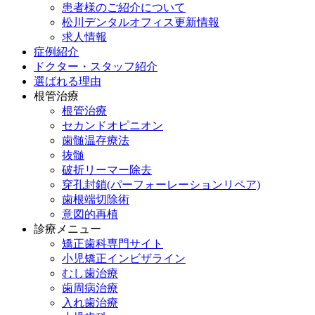
患者様のご紹介について
松川デンタルオフィス更新情報
求人情報
症例紹介
ドクター・スタッフ紹介
選ばれる理由
根管治療
根管治療
セカンドオピニオン
歯髄温存療法
抜髄
破折リーマー除去
穿孔封鎖(パーフォーレーションリペア)
歯根端切除術
意図的再植
診療メニュー
矯正歯科専門サイト
小児矯正インビザライン
むし歯治療
歯周病治療
入れ歯治療