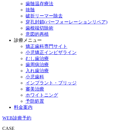
歯髄温存療法
抜髄
破折リーマー除去
穿孔封鎖(パーフォーレーションリペア)
歯根端切除術
意図的再植
診療メニュー
矯正歯科専門サイト
小児矯正インビザライン
むし歯治療
歯周病治療
入れ歯治療
小児歯科
インプラント・ブリッジ
審美治療
ホワイトニング
予防処置
料金案内
WEB診療予約
CASE