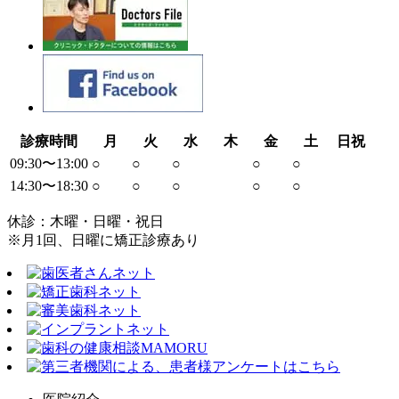
診療時間
月
火
水
木
金
土
日祝
09:30〜13:00
○
○
○
○
○
14:30〜18:30
○
○
○
○
○
休診：木曜・日曜・祝日
※月1回、日曜に矯正診療あり