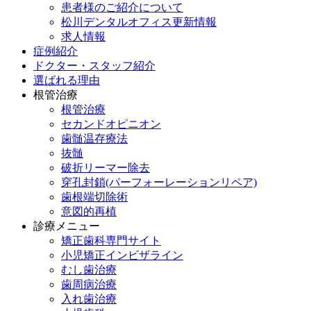
患者様のご紹介について
松川デンタルオフィス更新情報
求人情報
症例紹介
ドクター・スタッフ紹介
選ばれる理由
根管治療
根管治療
セカンドオピニオン
歯髄温存療法
抜髄
破折リーマー除去
穿孔封鎖(パーフォーレーションリペア)
歯根端切除術
意図的再植
診療メニュー
矯正歯科専門サイト
小児矯正インビザライン
むし歯治療
歯周病治療
入れ歯治療