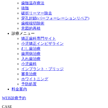
歯髄温存療法
抜髄
破折リーマー除去
穿孔封鎖(パーフォーレーションリペア)
歯根端切除術
意図的再植
診療メニュー
矯正歯科専門サイト
小児矯正インビザライン
むし歯治療
歯周病治療
入れ歯治療
小児歯科
インプラント・ブリッジ
審美治療
ホワイトニング
予防処置
料金案内
WEB診療予約
CASE