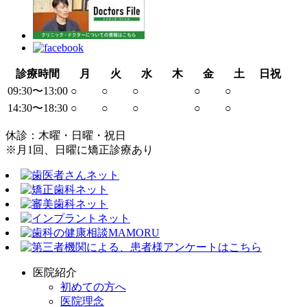
診療時間
月
火
水
木
金
土
日祝
09:30〜13:00
○
○
○
○
○
14:30〜18:30
○
○
○
○
○
休診：木曜・日曜・祝日
※月1回、日曜に矯正診療あり
医院紹介
初めての方へ
医院理念